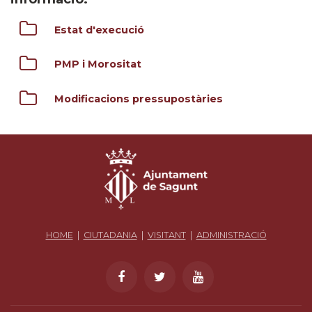
Estat d'execució
PMP i Morositat
Modificacions pressupostàries
HOME
|
CIUTADANIA
|
VISITANT
|
ADMINISTRACIÓ