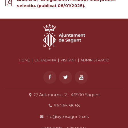
selectiu. (publicat 08/01/2025).
HOME
|
CIUTADANIA
|
VISITANT
|
ADMINISTRACIÓ
C/ Autonomia, 2 - 46500 Sagunt
96 265 58 58
info@aytosagunto.es