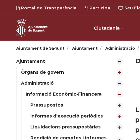
Portal de Transparència
Participa
Seu El
Ciutadania
Ajuntament de Sagunt
Ajuntament
Administració
D
Ajuntament
Òrgans de govern
Administració
Informació Econòmic-Financera
Pressupostos
L
Informes d'execució periòdics
p
Liquidacions pressupostàries
p
Rendició de comptes i informes
c