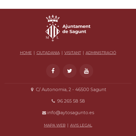
HOME
|
CIUTADANIA
|
VISITANT
|
ADMINISTRACIÓ
C/ Autonomia, 2 - 46500 Sagunt
96 265 58 58
info@aytosagunto.es
MAPA WEB
|
AVIS LEGAL