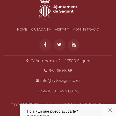
HOME
|
CIUTADANIA
|
VISITANT
|
ADMINISTRACIÓ
C/ Autonomia, 2 - 46500 Sagunt
96 265 58 58
info@aytosagunto.es
MAPA WEB
|
AVIS LEGAL
Copyright © 2012-2021 Excm. Ajuntament de Sagunt | CIF: P4622200-F