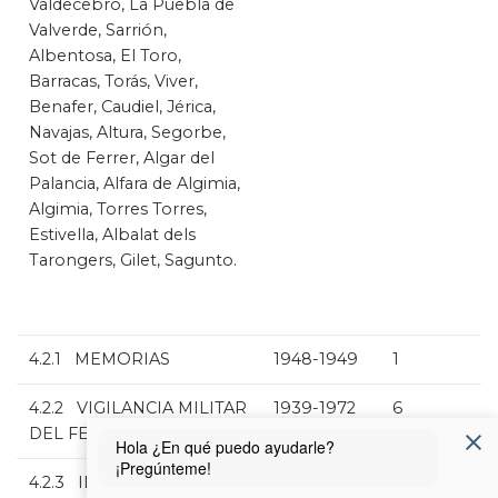
Valdecebro, La Puebla de
Valverde, Sarrión,
Albentosa, El Toro,
Barracas, Torás, Viver,
Benafer, Caudiel, Jérica,
Navajas, Altura, Segorbe,
Sot de Ferrer, Algar del
Palancia, Alfara de Algimia,
Algimia, Torres Torres,
Estivella, Albalat dels
Tarongers, Gilet, Sagunto.
4.2.1 MEMORIAS
1948-1949
1
4.2.2 VIGILANCIA MILITAR
1939-1972
6
DEL FERROCARRIL
4.2.3 INFORMES
1949-1962
2