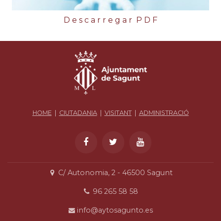
D e s c a r r e g a r P D F
HOME
|
CIUTADANIA
|
VISITANT
|
ADMINISTRACIÓ
C/ Autonomia, 2 - 46500 Sagunt
96 265 58 58
info@aytosagunto.es