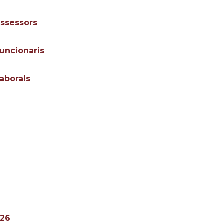
Assessors
uncionaris
aborals
026