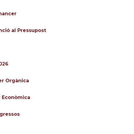
nancer
nció al Pressupost
2026
er Orgànica
er Econòmica
ngressos