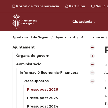
Portal de Transparència
Participa
Seu El
Ciutadania
Ajuntament de Sagunt
Ajuntament
Administració
Ajuntament
Òrgans de govern
Administració
El
Informació Econòmic-Financera
Au
ín
Pressupostos
A.
Pressupost 2026
B.
Pressupost 2025
S'
Pressupost 2024