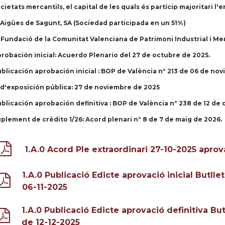
cietats mercantils, el capital de les quals és partícip majoritari l'en
 Aigües de Sagunt, SA (Sociedad participada en un 51%)
 Fundació de la Comunitat Valenciana de Patrimoni Industrial i M
robación inicial:
Acuerdo Plenario del 27 de octubre de 2025.
blicación aprobación inicial
: BOP de València nº 213 de 06 de no
 d'exposición pública:
27 de noviembre de 2025
blicación aprobación definitiva
: BOP de València nº 238 de 12 de
plement de crèdito 1/26:
Acord plenari nº 8 de 7 de maig de 2026.
1.A.0 Acord Ple extraordinari 27-10-2025 aprova
1.A.0 Publicació Edicte aprovació inicial Butllet
06-11-2025
1.A.0 Publicació Edicte aprovació definitiva But
de 12-12-2025