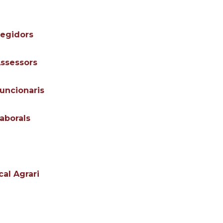
Regidors
Assessors
uncionaris
aborals
al Agrari