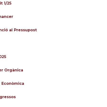
t 1/25
nancer
nció al Pressupost
025
er Orgànica
er Econòmica
ngressos