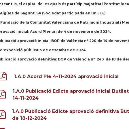
rcantils, el capital de les quals és partícip majoritari l'entitat loca
 Aigües de Sagunt, SA (Sociedat participada en un 51%)
 Fundació de la Comunitat Valenciana de Patrimoni Industrial i M
rovació inicial:
Acord Plenari de 4 de novembre de 2024.
blicació aprovació inicial
: BOP de València nº 220 de 14 de novem
 d'exposició pública:
5 de desembre de 2024
blicació aprovació definitiva
: BOP de València nº 243 de 18 de d
1.A.0 Acord Ple 4-11-2024 aprovació inicial
1.A.0 Publicació Edicte aprovació inicial Butlle
14-11-2024
1.A.0 Publicació Edicte aprovació definitiva But
de 18-12-2024