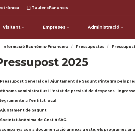
ectrònica
Tauler d'anuncis
Visitant
Empreses
Administració
Informació Econòmic-Financera
Pressupostos
Pressupost
Pressupost 2025
 Pressupost General de l'Ajuntament de Sagunt s'integra pels pr
tònoms administratius i l'estat de previsió de despeses i ingressos
tegramente a l'entitat local:
 Ajuntament de Sagunt.
 Societat Anònima de Gestió SAG.
acompanya con a documentació annexa a este, els programes anual