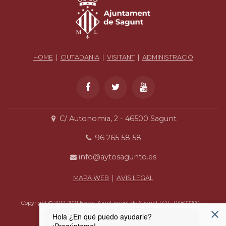
HOME
|
CIUTADANIA
|
VISITANT
|
ADMINISTRACIÓ
C/ Autonomia, 2 - 46500 Sagunt
96 265 58 58
info@aytosagunto.es
MAPA WEB
|
AVIS LEGAL
Copyright © 2012-2021 Excm. Ajuntament de Sagunt | CIF: P4622200-F