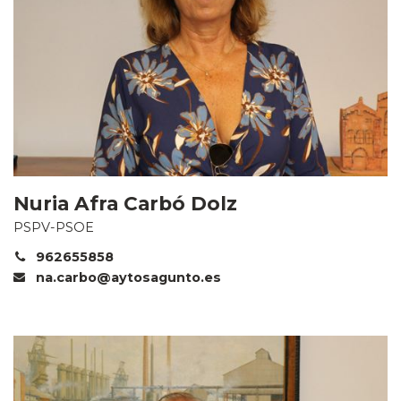
Nuria Afra Carbó Dolz
PSPV-PSOE
962655858
na.carbo@aytosagunto.es