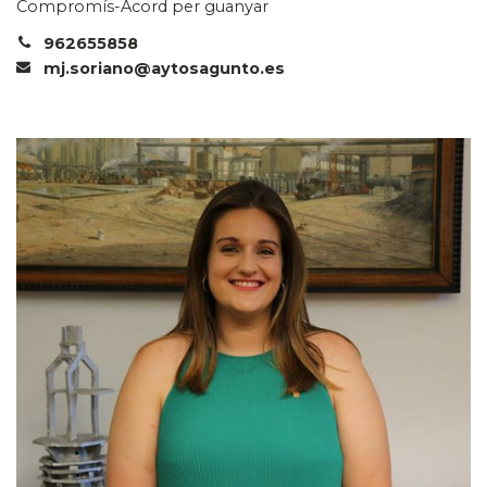
Compromís-Acord per guanyar
962655858
mj.soriano@aytosagunto.es