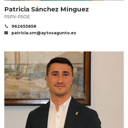
Patricia Sánchez Mínguez
PSPV-PSOE
962655858
patricia.sm@aytosagunto.es