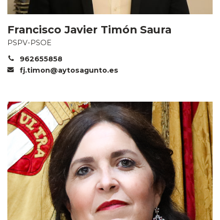
Francisco Javier Timón Saura
PSPV-PSOE
962655858
fj.timon@aytosagunto.es