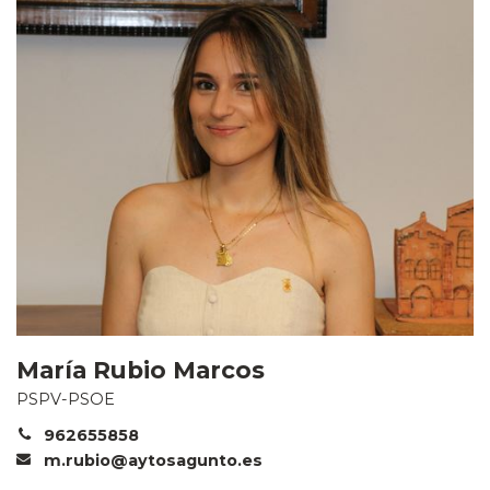
María Rubio Marcos
PSPV-PSOE
962655858
m.rubio@aytosagunto.es