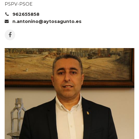
PSPV-PSOE
962655858
n.antonino@aytosagunto.es