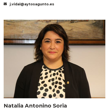
j.vidal@aytosagunto.es
Natalia Antonino Soria