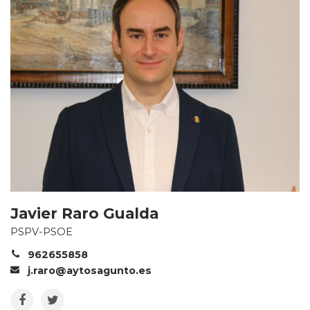
Javier Raro Gualda
PSPV-PSOE
962655858
j.raro@aytosagunto.es