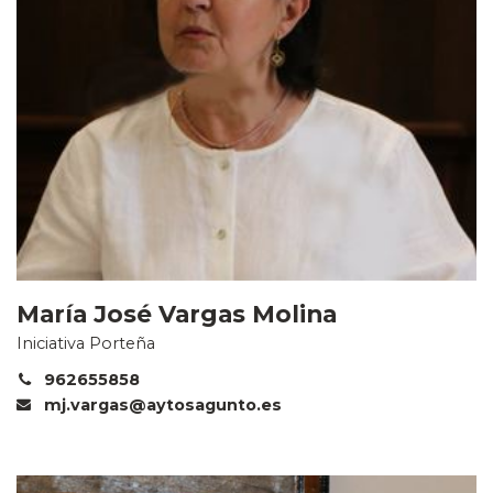
María José Vargas Molina
Iniciativa Porteña
962655858
mj.vargas@aytosagunto.es