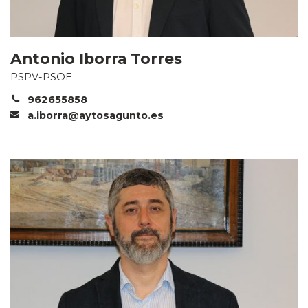
Antonio Iborra Torres
PSPV-PSOE
962655858
a.iborra@aytosagunto.es