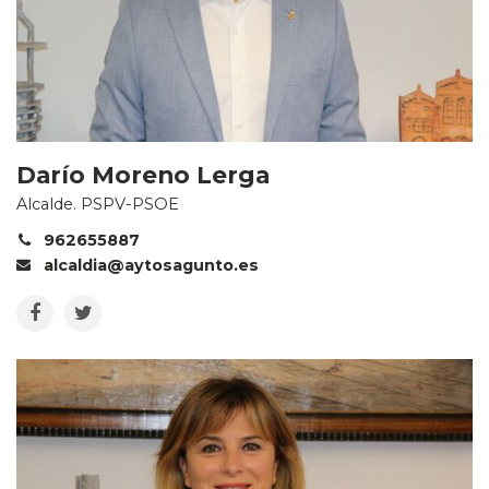
Darío Moreno Lerga
Alcalde. PSPV-PSOE
962655887
alcaldia@aytosagunto.es