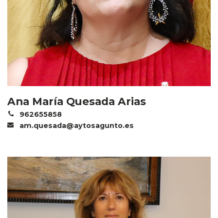
Ana María Quesada Arias
962655858
am.quesada@aytosagunto.es