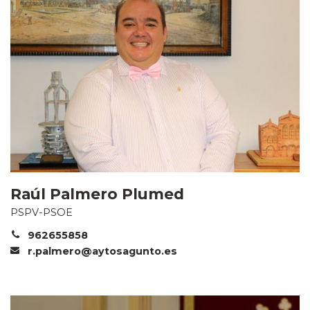
Raúl Palmero Plumed
PSPV-PSOE
962655858
r.palmero@aytosagunto.es