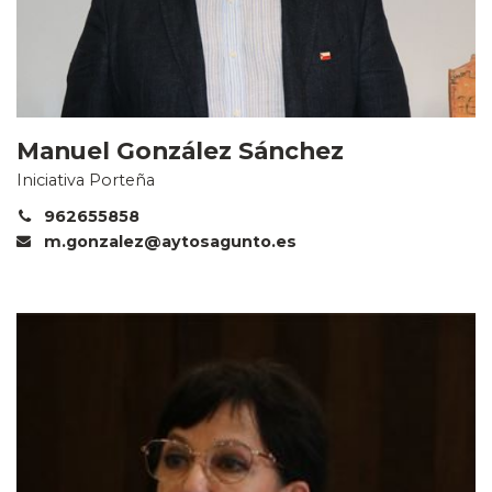
Manuel González Sánchez
Iniciativa Porteña
962655858
m.gonzalez@aytosagunto.es