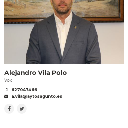
Alejandro Vila Polo
Vox
627047466
a.vila@aytosagunto.es