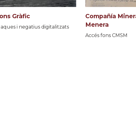
ons Gràfic
Compañía Minera
Menera
laques i negatius digitalitzats
Accés fons CMSM