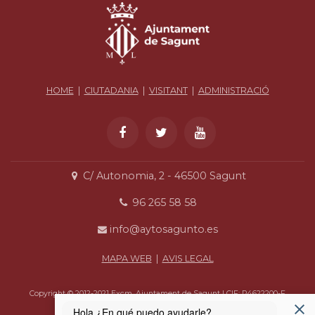
HOME
|
CIUTADANIA
|
VISITANT
|
ADMINISTRACIÓ
C/ Autonomia, 2 - 46500 Sagunt
96 265 58 58
info@aytosagunto.es
MAPA WEB
|
AVIS LEGAL
Copyright © 2012-2021 Excm. Ajuntament de Sagunt | CIF: P4622200-F