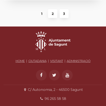
1
2
3
HOME
|
CIUTADANIA
|
VISITANT
|
ADMINISTRACIÓ
C/ Autonomia, 2 - 46500 Sagunt
96 265 58 58