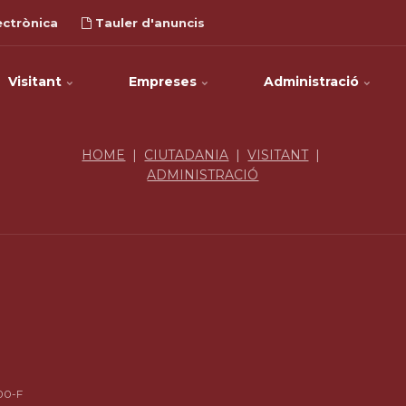
ectrònica
Tauler d'anuncis
Visitant
Empreses
Administració
HOME
|
CIUTADANIA
|
VISITANT
|
ADMINISTRACIÓ
00-F