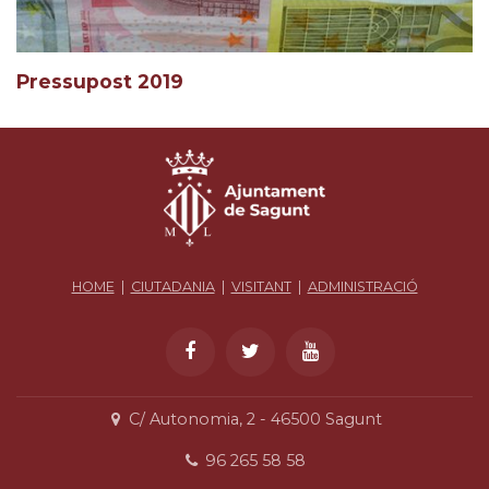
Pressupost 2019
HOME
|
CIUTADANIA
|
VISITANT
|
ADMINISTRACIÓ
C/ Autonomia, 2 - 46500 Sagunt
96 265 58 58