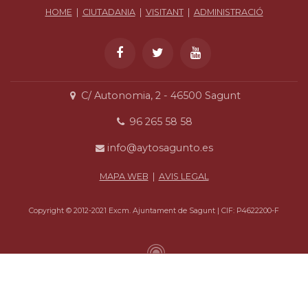
HOME
|
CIUTADANIA
|
VISITANT
|
ADMINISTRACIÓ
C/ Autonomia, 2 - 46500 Sagunt
96 265 58 58
info@aytosagunto.es
MAPA WEB
|
AVIS LEGAL
Copyright © 2012-2021 Excm. Ajuntament de Sagunt | CIF: P4622200-F