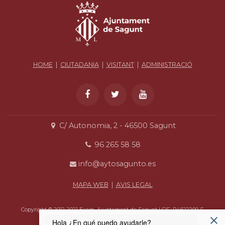
HOME
|
CIUTADANIA
|
VISITANT
|
ADMINISTRACIÓ
C/ Autonomia, 2 - 46500 Sagunt
96 265 58 58
info@aytosagunto.es
MAPA WEB
|
AVIS LEGAL
Copyright © 2012-2021 Excm. Ajuntament de Sagunt | CIF: P4622200-F