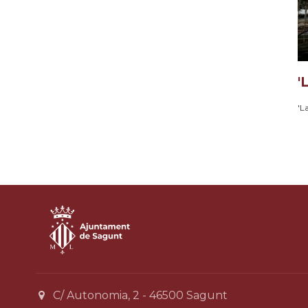
'
'L
C/ Autonomia, 2 - 46500 Sagunt