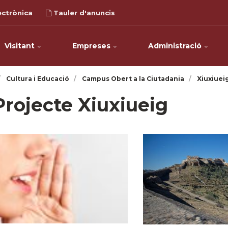
ectrònica
Tauler d'anuncis
Visitant
Empreses
Administració
Cultura i Educació
Campus Obert a la Ciutadania
Xiuxiuei
Projecte Xiuxiueig