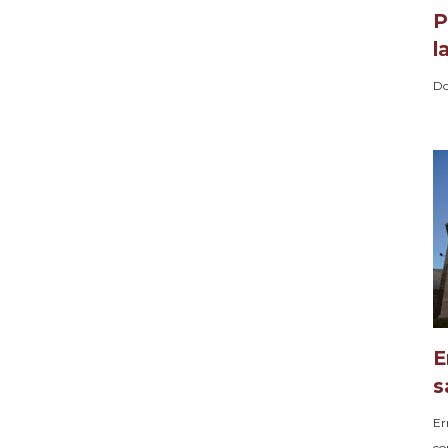
P
l
Do
E
s
Er
co