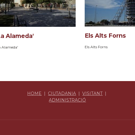
Els Alts Forns
La Alameda'
Els Alts Forns
a Alameda'
HOME
|
CIUTADANIA
|
VISITANT
|
ADMINISTRACIÓ