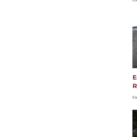
E
R
Es