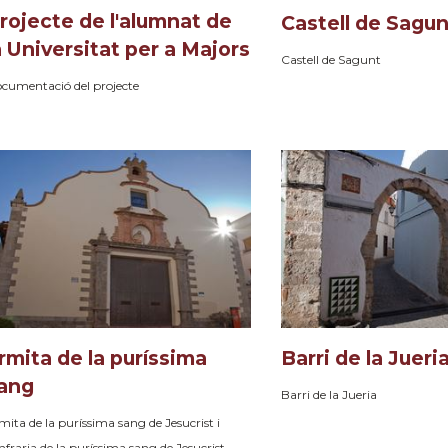
rojecte de l'alumnat de
Castell de Sagun
a Universitat per a Majors
Castell de Sagunt
cumentació del projecte
rmita de la puríssima
Barri de la Jueri
ang
Barri de la Jueria
mita de la puríssima sang de Jesucrist i
nfraria de la puríssima sang de Jesucrist