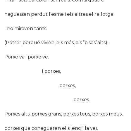
haguessen perdut l’esme i els altres el rellotge.
I no miraven tants.
(Potser perquè vivien, els més, als “pisos”alts).
Porxe va i porxe ve.
I porxes,
porxes,
porxes.
Porxes alts, porxes grans, porxes teus, porxes meus,
porxes que conegueren el silenci i la veu