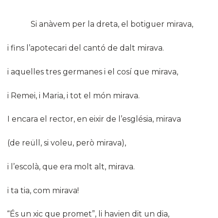
Si anàvem per la dreta, el botiguer mirava,
i fins l’apotecari del cantó de dalt mirava.
i aquelles tres germanes i el cosí que mirava,
i Remei, i Maria, i tot el món mirava.
I encara el rector, en eixir de l’església, mirava
(de reüll, si voleu, però mirava),
i l’escolà, que era molt alt, mirava.
i ta tia, com mirava!
“És un xic que promet”, li havien dit un dia,