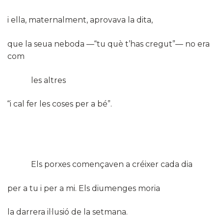
i ella, maternalment, aprovava la dita,
que la seua neboda —“tu què t’has cregut”— no era
com
les altres
“i cal fer les coses per a bé”.
Els porxes començaven a créixer cada dia
per a tu i per a mi. Els diumenges moria
la darrera il·lusió de la setmana.