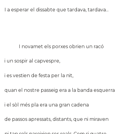
I a esperar el dissabte que tardava, tardava...
I novamet els porxes obrien un racó
i un sospir al capvespre,
i es vestien de festa per la nit,
quan el nostre passeig era a la banda esquerra
i el sòl més pla era una gran cadena
de passos apressats, distants, que ni miraven
ni tan sols pareixien ser reals. Com si quatre