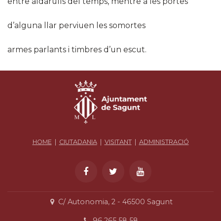
entre aldarulls del temps, mentre a les portes
d’alguna llar perviuen les somortes
armes parlants i timbres d’un escut.​
HOME
|
CIUTADANIA
|
VISITANT
|
ADMINISTRACIÓ
C/ Autonomia, 2 - 46500 Sagunt
96 265 58 58