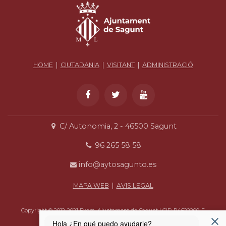
HOME
|
CIUTADANIA
|
VISITANT
|
ADMINISTRACIÓ
C/ Autonomia, 2 - 46500 Sagunt
96 265 58 58
info@aytosagunto.es
MAPA WEB
|
AVIS LEGAL
Copyright © 2012-2021 Excm. Ajuntament de Sagunt | CIF: P4622200-F