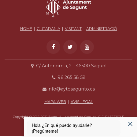
HOME
|
CIUTADANIA
|
VISITANT
|
ADMINISTRACIÓ
C/ Autonomia, 2 - 46500 Sagunt
96 265 58 58
info@aytosagunto.es
MAPA WEB
|
AVIS LEGAL
Copyright © 2012-2021 Excm. Ajuntament de Sagunt | CIF: P4622200-F