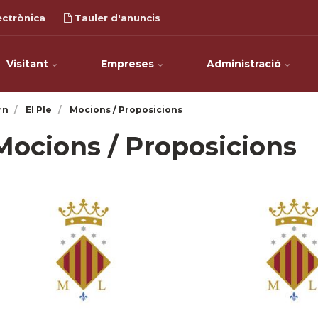
ectrònica
Tauler d'anuncis
Visitant
Empreses
Administració
rn
El Ple
Mocions / Proposicions
Mocions / Proposicions