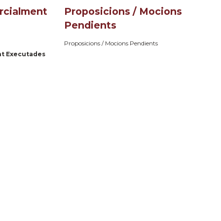
rcialment
Proposicions / Mocions
Pendients
Proposicions / Mocions Pendients
nt Executades