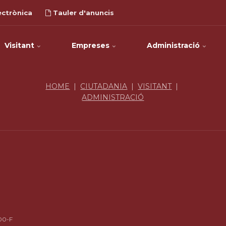
ectrònica
Tauler d'anuncis
Visitant
Empreses
Administració
HOME
|
CIUTADANIA
|
VISITANT
|
ADMINISTRACIÓ
00-F