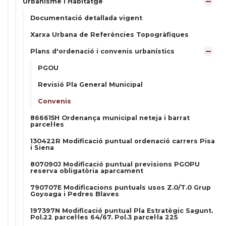
Urbanisme i Habitatge
Documentació detallada vigent
Xarxa Urbana de Referències Topogràfiques
Plans d'ordenació i convenis urbanístics
PGOU
Revisió Pla General Municipal
Convenis
866615H Ordenança municipal neteja i barrat
parcel·les
130422R Modificació puntual ordenació carrers Pisa
i Siena
807090J Modificació puntual previsions PGOPU
reserva obligatòria aparcament
790707E Modificacions puntuals usos Z.0/T.0 Grup
Goyoaga i Pedres Blaves
197397N Modificació puntual Pla Estratègic Sagunt.
Pol.22 parcel·les 64/67. Pol.3 parcel·la 225