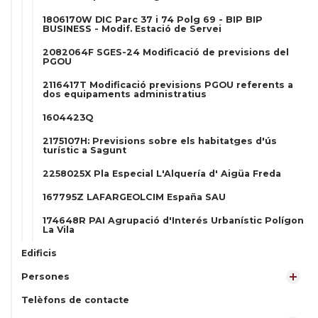
1806170W DIC Parc 37 i 74 Polg 69 - BIP BIP
BUSINESS - Modif. Estació de Servei
2082064F SGES-24 Modificació de previsions del
PGOU
2116417T Modificació previsions PGOU referents a
dos equipaments administratius
1604423Q
2175107H: Previsions sobre els habitatges d'ús
turístic a Sagunt
2258025X Pla Especial L'Alquería d' Aigüa Freda
167795Z LAFARGEOLCIM España SAU
174648R PAI Agrupació d'Interés Urbanístic Polígon
La Vila
Edificis
Persones
Telèfons de contacte