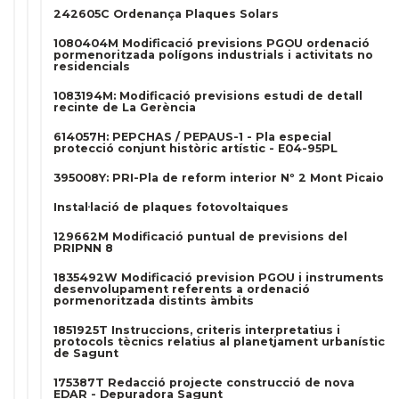
242605C Ordenança Plaques Solars
1080404M Modificació previsions PGOU ordenació
pormenoritzada polígons industrials i activitats no
residencials
1083194M: Modificació previsions estudi de detall
recinte de La Gerència
614057H: PEPCHAS / PEPAUS-1 - Pla especial
protecció conjunt històric artístic - E04-95PL
395008Y: PRI-Pla de reform interior Nº 2 Mont Picaio
Instal·lació de plaques fotovoltaiques
129662M Modificació puntual de previsions del
PRIPNN 8
1835492W Modificació prevision PGOU i instruments
desenvolupament referents a ordenació
pormenoritzada distints àmbits
1851925T Instruccions, criteris interpretatius i
protocols tècnics relatius al planetjament urbanístic
de Sagunt
175387T Redacció projecte construcció de nova
EDAR - Depuradora Sagunt