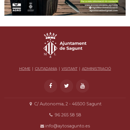
HOME
|
CIUTADANIA
|
VISITANT
|
ADMINISTRACIÓ
C/ Autonomia, 2 - 46500 Sagunt
96 265 58 58
info@aytosagunto.es