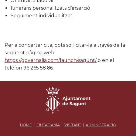
Orientació laboral
Itineraris personalitzats d’inserció
Seguiment individualitzat
Per a concertar cita, pots sol·licitar-la a través de la
següent pàgina web
https://governalia.com/launch/sagunt/
o en el
telèfon 96 265 58 86.
HOME
|
CIUTADANIA
|
VISITANT
|
ADMINISTRACIÓ