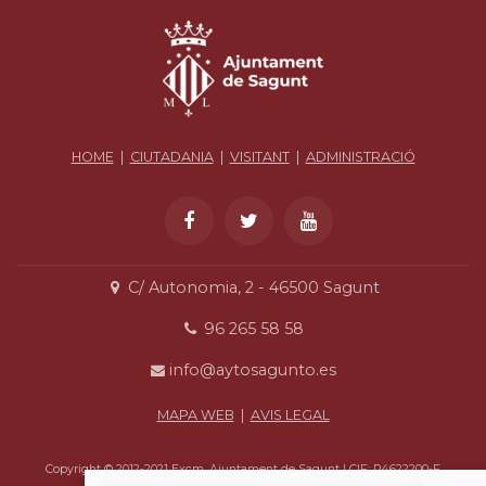
HOME
|
CIUTADANIA
|
VISITANT
|
ADMINISTRACIÓ
C/ Autonomia, 2 - 46500 Sagunt
96 265 58 58
info@aytosagunto.es
MAPA WEB
|
AVIS LEGAL
Copyright © 2012-2021 Excm. Ajuntament de Sagunt | CIF: P4622200-F