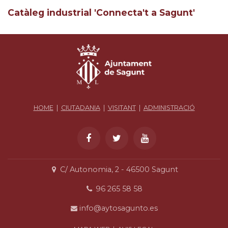
Catàleg industrial 'Connecta't a Sagunt'
HOME
|
CIUTADANIA
|
VISITANT
|
ADMINISTRACIÓ
C/ Autonomia, 2 - 46500 Sagunt
96 265 58 58
info@aytosagunto.es