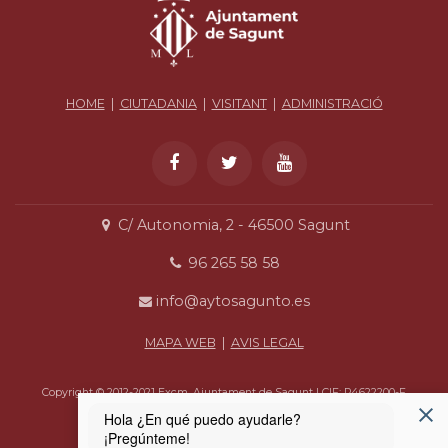
HOME
|
CIUTADANIA
|
VISITANT
|
ADMINISTRACIÓ
C/ Autonomia, 2 - 46500 Sagunt
96 265 58 58
info@aytosagunto.es
MAPA WEB
|
AVIS LEGAL
Copyright © 2012-2021 Excm. Ajuntament de Sagunt | CIF: P4622200-F