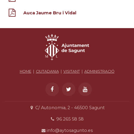
Auca Jaume Bru i Vidal
HOME
|
CIUTADANIA
|
VISITANT
|
ADMINISTRACIÓ
C/ Autonomia, 2 - 46500 Sagunt
96 265 58 58
info@aytosagunto.es