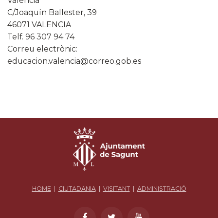
València
C/Joaquín Ballester, 39
46071 VALENCIA
Telf. 96 307 94 74
Correu electrònic:
educacion.valencia@correo.gob.es
HOME
|
CIUTADANIA
|
VISITANT
|
ADMINISTRACIÓ