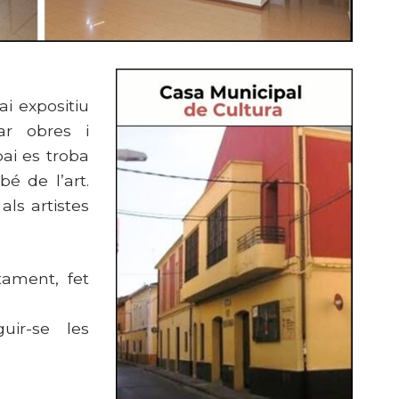
i expositiu
ar obres i
pai es troba
bé de l’art.
als artistes
tament, fet
uir-se les