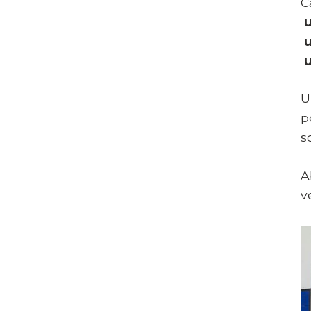
C
u
u
u
U
p
s
A
v