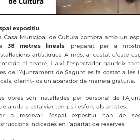
spai expositiu
a Casa Municipal de Cultura compta amb un espa
de
38 metres lineals
, preparat per a mostr
nstal·lacions artístiques. A més, al costat d’este es
’entrada al teatre, i així l’espectador gaudeix tam
es de l’Ajuntament de Sagunt es fa costat a les i 
ocals, oferint-los un aparador de manera gratuïta.
es obres són instal·lades per personal de l’Ajun
ue ajuda a estalviar temps i esforç als artistes.
er a reservar l’espai expositiu han de seg
nstruccions indicades en l’apartat de reserves.