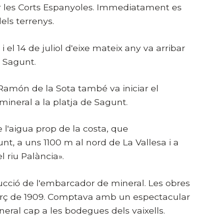
er les Corts Espanyoles. Immediatament es
dels terrenys.
 el 14 de juliol d'eixe mateix any va arribar
e Sagunt.
 Ramón de la Sota també va iniciar el
mineral a la platja de Sagunt.
e l'aigua prop de la costa, que
t, a uns 1100 m al nord de La Vallesa i a
 riu Palància».
trucció de l'embarcador de mineral. Les obres
 març de 1909. Comptava amb un espectacular
ral cap a les bodegues dels vaixells.