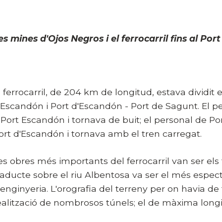
es mines d'Ojos Negros i el ferrocarril fins al Por
l ferrocarril, de 204 km de longitud, estava dividit
'Escandón i Port d'Escandón - Port de Sagunt. El p
 Port Escandón i tornava de buit; el personal de P
ort d'Escandón i tornava amb el tren carregat.
es obres més importants del ferrocarril van ser els t
iaducte sobre el riu Albentosa va ser el més espec
'enginyeria. L'orografia del terreny per on havia de t
ealització de nombrosos túnels; el de màxima longit