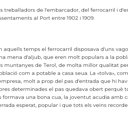
ls treballadors de l'embarcador, del ferrocarril i d'
ssentaments al Port entre 1902 i 1909.
n aquells temps el ferrocarril disposava d'uns va
na mena d'aljub, que eren molt populars a la pobl
es muntanyes de Terol, de molta millor qualitat per
oblació com a potable a casa seua. La «tolva», com
'empresa, molt a prop del pas d'entrada que hi havi
ores determinades el pas quedava obert perquè tot
s formava una bona cua, la joventut acudia amb càn
errada esperat, popular i que tots els veïns recor