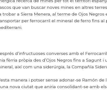
nèrgica recerca de mines per tot el territori espany
ascos que van buscar noves mines en altres terres 
a trobar a Sierra Menera, al terme de Ojos Negros e
ransportar per ferrocarril el mineral de ferro fins a
editerrani.
esprés d’infructuoses converses amb el Ferrocarril
ínia fèrria pròpia des d’Ojos Negros fins a Sagunt i
ineral, així com una siderúrgia, la Compañía Sider
'esta manera i potser sense adonar-se Ramón de la
'una nova ciutat que aniria consolidant-se amb els