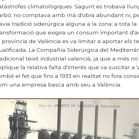
atàstrofes climatològiques. Sagunt es trobava lluny
arbó; no comptava amb mà d'obra abundant ni, per
avia tradició siderúrgica alguna a la zona; a tota la
ransformació que exigira un consum important d'ace
a província de València es va limitar a aportar els 
ualificada. La Compañía Siderúrgica del Mediterrá
radicional teixit industrial valencià, ja que a més no
xplique la relativa falta d'interès que va suscitar a 
ambé el fet que fins a 1933 en realitat no fora co
om una empresa basca amb seu a València.