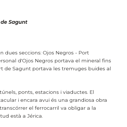
t de Sagunt
 en dues seccions: Ojos Negros - Port
ersonal d'Ojos Negros portava el mineral fins
ort de Sagunt portava les tremuges buides al
únels, ponts, estacions i viaductes. El
tacular i encara avui és una grandiosa obra
ranscórrer el ferrocarril va obligar a la
ud està a Jérica.