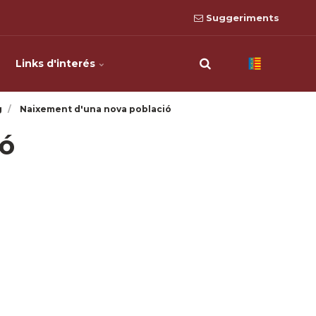
Suggeriments
Links d'interés
g
Naixement d'una nova població
ó