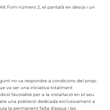
lt Forn número 2, el pantalà en desús i un
Sagunt no va respondre a condicions del propi
e va ser una iniciativa totalment
ció favorable per a la instal·lació en el seu
0 era una població dedicada exclusivament a
uïa la permanent falta d'aigua i les