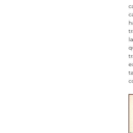
c
c
h
t
l
q
t
e
t
c