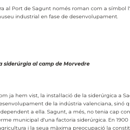
ra al Port de Sagunt només roman com a símbol l'A
useu industrial en fase de desenvolupament.
a siderúrgia al camp de Morvedre
om ja hem vist, la instal·lació de la siderúrgica a 
esenvolupament de la indústria valenciana, sinó qu
ndependent a ella. Sagunt, a més, no tenia cap condi
erme municipal d'una factoria siderúrgica. En 190
'agricultura i la seua màxima preocupació la constit