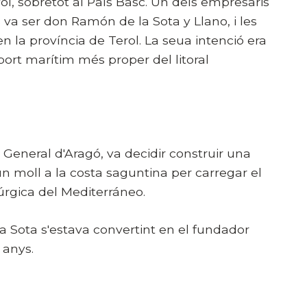
ol, sobretot al País Basc. Un dels empresaris
va ser don Ramón de la Sota y Llano, i les
n la província de Terol. La seua intenció era
l port marítim més proper del litoral
 General d'Aragó, va decidir construir una
 un moll a la costa saguntina per carregar el
úrgica del Mediterráneo.
 Sota s'estava convertint en el fundador
 anys.