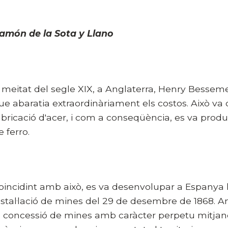
amón de la Sota y Llano
 meitat del segle XIX, a Anglaterra, Henry Besseme
ue abaratia extraordinàriament els costos. Això v
abricació d'acer, i com a conseqüència, es va produ
e ferro.
oincidint amb això, es va desenvolupar a Espanya l
nstal·lació de mines del 29 de desembre de 1868. Am
a concessió de mines amb caràcter perpetu mitjan