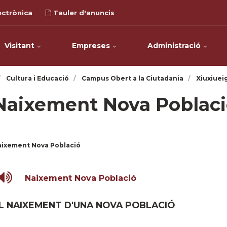
ectrònica
Tauler d'anuncis
Visitant
Empreses
Administració
Cultura i Educació
Campus Obert a la Ciutadania
Xiuxiuei
Naixement Nova Poblaci
aixement Nova Població
Naixement Nova Població
L NAIXEMENT D'UNA NOVA POBLACIÓ