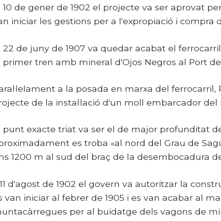
l 10 de gener de 1902 el projecte va ser aprovat p
an iniciar les gestions per a l'expropiació i compra 
l 22 de juny de 1907 va quedar acabat el ferrocarril i
l primer tren amb mineral d'Ojos Negros al Port d
aral·lelament a la posada en marxa del ferrocarril,
rojecte de la instal·lació d'un moll embarcador del 
l punt exacte triat va ser el de major profunditat d
proximadament es troba «al nord del Grau de Sagun
ns 1200 m al sud del braç de la desembocadura del
'11 d'agost de 1902 el govern va autoritzar la cons
s van iniciar al febrer de 1905 i es van acabar al
untacàrregues per al buidatge dels vagons de mine