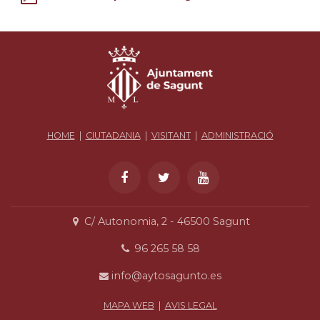
HOME
|
CIUTADANIA
|
VISITANT
|
ADMINISTRACIÓ
C/ Autonomia, 2 - 46500 Sagunt
96 265 58 58
info@aytosagunto.es
MAPA WEB
|
AVIS LEGAL