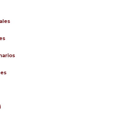
ales
es
narios
les
i