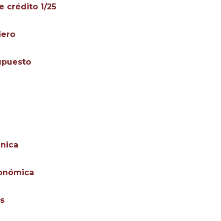
 crédito 1/25
iero
upuesto
ánica
conómica
s