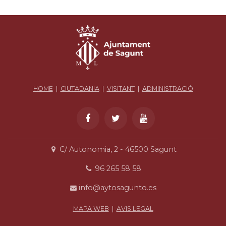
HOME
|
CIUTADANIA
|
VISITANT
|
ADMINISTRACIÓ
C/ Autonomia, 2 - 46500 Sagunt
96 265 58 58
info@aytosagunto.es
MAPA WEB
|
AVIS LEGAL