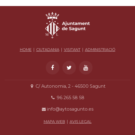
HOME
|
CIUTADANIA
|
VISITANT
|
ADMINISTRACIÓ
C/ Autonomia, 2 - 46500 Sagunt
96 265 58 58
info@aytosagunto.es
MAPA WEB
|
AVIS LEGAL