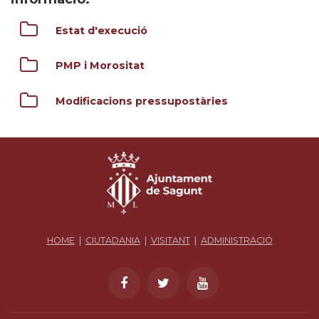
Estat d'execució
PMP i Morositat
Modificacions pressupostàries
HOME
|
CIUTADANIA
|
VISITANT
|
ADMINISTRACIÓ