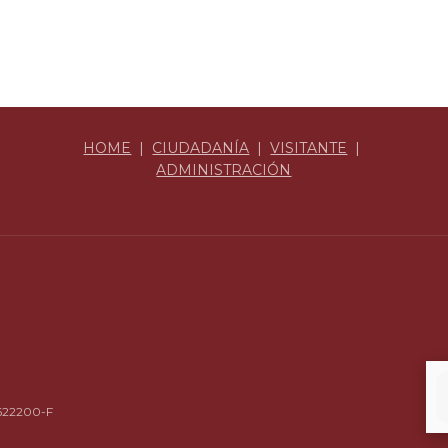
HOME
|
CIUDADANÍA
|
VISITANTE
|
ADMINISTRACIÓN
4622200-F