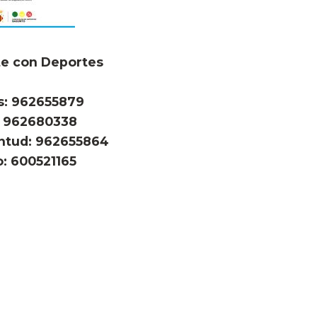
te con Deportes
os: 962655879
: 962680338
entud: 962655864
o: 600521165