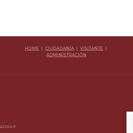
HOME
|
CIUDADANÍA
|
VISITANTE
|
ADMINISTRACIÓN
4622200-F