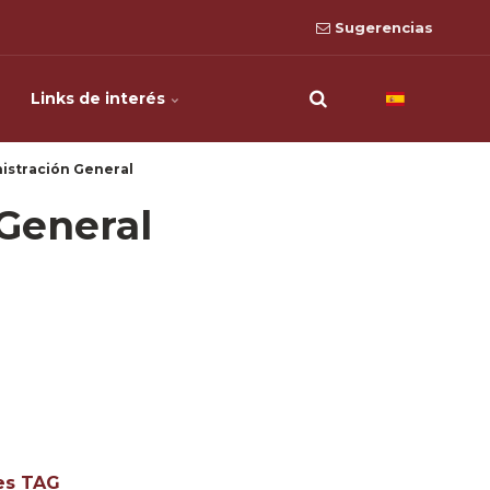
Sugerencias
Links de interés
istración General
General
ses TAG