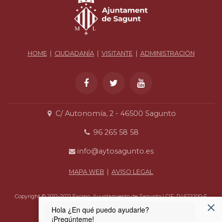
HOME
|
CIUDADANÍA
|
VISITANTE
|
ADMINISTRACIÓN
C/ Autonomía, 2 - 46500 Sagunto
96 265 58 58
info@aytosagunto.es
MAPA WEB
|
AVISO LEGAL
Copyright © 2012-2021 Excmo. Ayuntamiento de Sagunto | CIF: P4622200-F