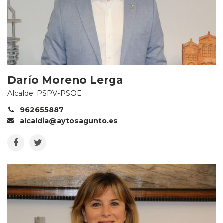
Darío Moreno Lerga
Alcalde. PSPV-PSOE
962655887
alcaldia@aytosagunto.es