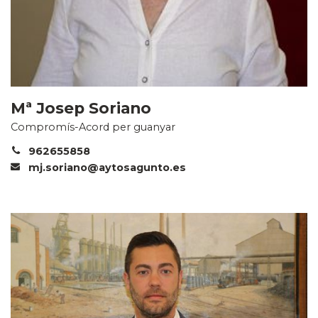
Mª Josep Soriano
Compromís-Acord per guanyar
962655858
mj.soriano@aytosagunto.es