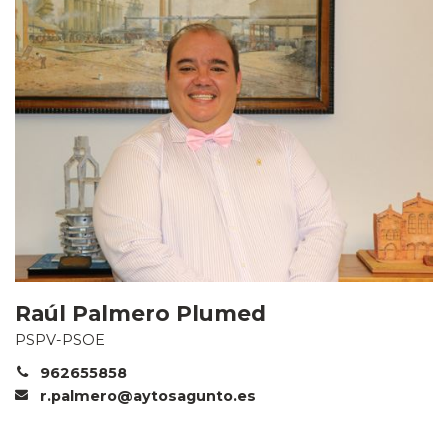
Raúl Palmero Plumed
PSPV-PSOE
962655858
r.palmero@aytosagunto.es