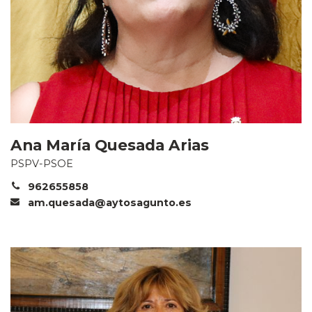
Ana María Quesada Arias
PSPV-PSOE
962655858
am.quesada@aytosagunto.es