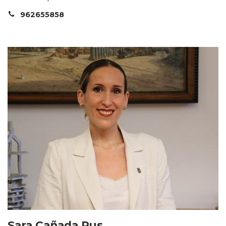
962655858
Sara Cañada Rus