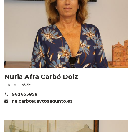
Nuria Afra Carbó Dolz
PSPV-PSOE
962655858
na.carbo@aytosagunto.es