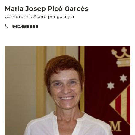
Maria Josep Picó Garcés
Compromís-Acord per guanyar
962655858