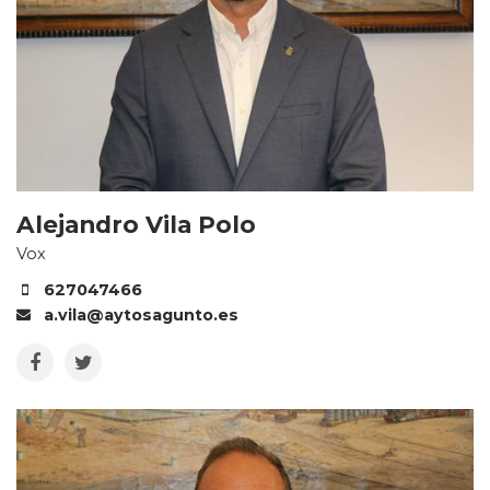
Alejandro Vila Polo
Vox
627047466
a.vila@aytosagunto.es