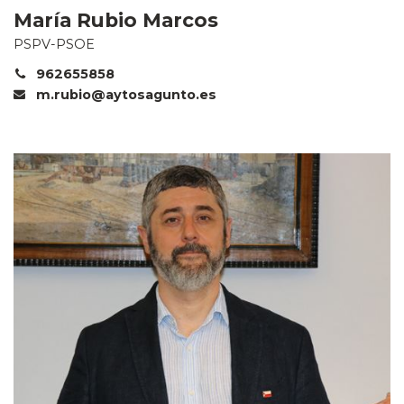
María Rubio Marcos
PSPV-PSOE
962655858
m.rubio@aytosagunto.es