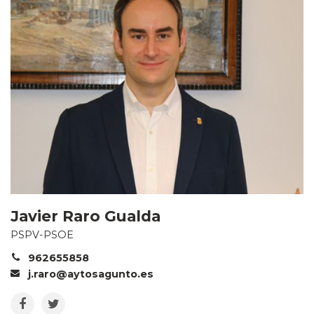
Javier Raro Gualda
PSPV-PSOE
962655858
j.raro@aytosagunto.es