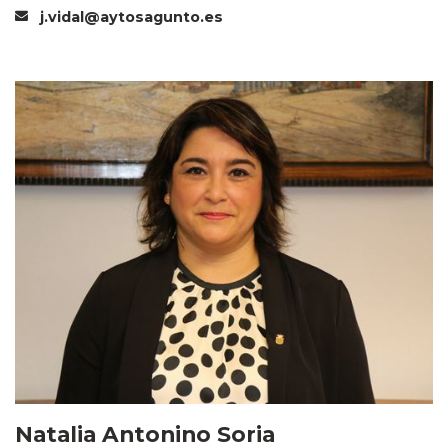
j.vidal@aytosagunto.es
Natalia Antonino Soria