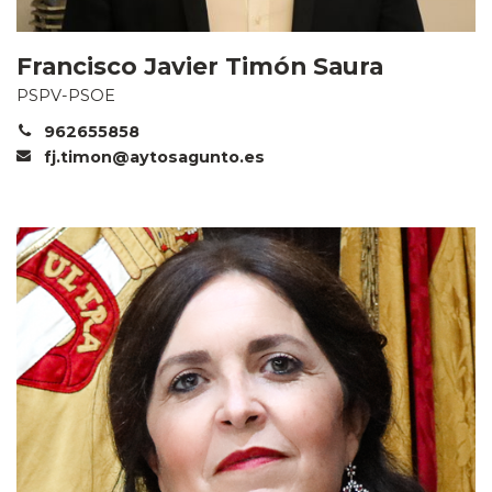
Francisco Javier Timón Saura
PSPV-PSOE
962655858
fj.timon@aytosagunto.es