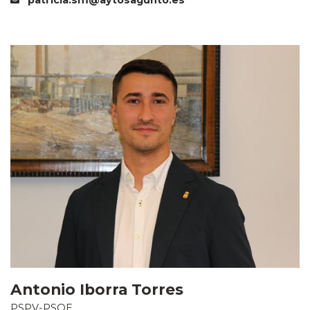
patricia.sm@aytosagunto.es
Antonio Iborra Torres
PSPV-PSOE