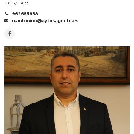
PSPV-PSOE
962655858
n.antonino@aytosagunto.es