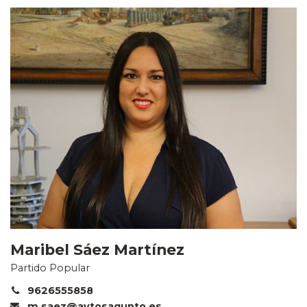
Maribel Sáez Martínez
Partido Popular
9626555858
m.saez@aytosagunto.es