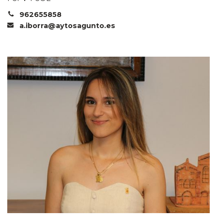
962655858
a.iborra@aytosagunto.es