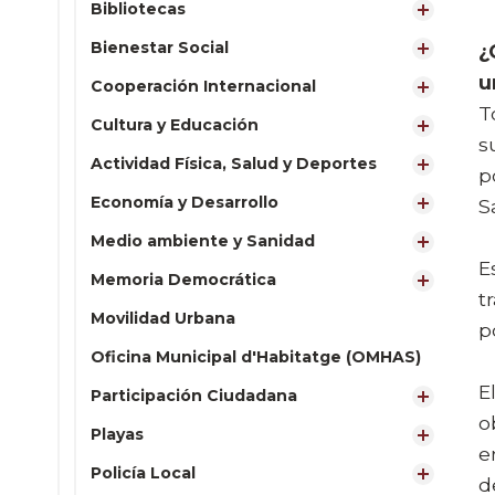
Bibliotecas
Bienestar Social
¿
u
Cooperación Internacional
T
Cultura y Educación
s
Actividad Física, Salud y Deportes
p
Economía y Desarrollo
S
Medio ambiente y Sanidad
E
Memoria Democrática
t
Movilidad Urbana
p
Oficina Municipal d'Habitatge (OMHAS)
E
Participación Ciudadana
o
Playas
e
Policía Local
d