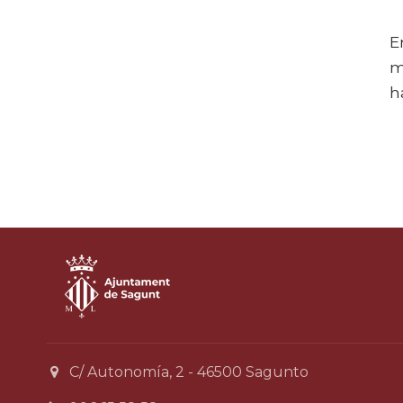
E
m
h
C/ Autonomía, 2 - 46500 Sagunto