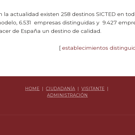
n la actualidad existen 258 destinos SICTED en todo
odelo, 6.531
empresas distinguidas y 9.427 empres
acer de España un destino de calidad.
[
establecimientos distingui
HOME
|
CIUDADANÍA
|
VISITANTE
|
ADMINISTRACIÓN