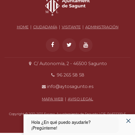
HOME
|
CIUDADANÍA
|
VISITANTE
|
ADMINISTRACIÓN
C/ Autonomía, 2 - 46500 Sagunto
96 265 58 58
info@aytosagunto.es
MAPA WEB
|
AVISO LEGAL
Copyright © 2012-2021 Excmo. Ayuntamiento de Sagunto | CIF: P4622200-F