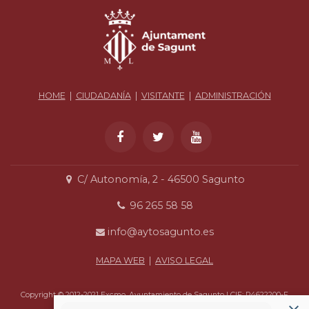
HOME
|
CIUDADANÍA
|
VISITANTE
|
ADMINISTRACIÓN
C/ Autonomía, 2 - 46500 Sagunto
96 265 58 58
info@aytosagunto.es
MAPA WEB
|
AVISO LEGAL
Copyright © 2012-2021 Excmo. Ayuntamiento de Sagunto | CIF: P4622200-F