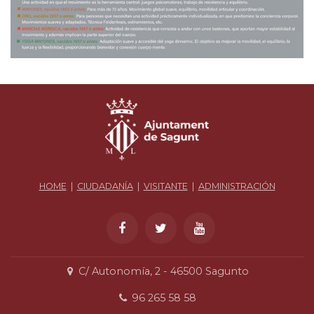
HOME
|
CIUDADANÍA
|
VISITANTE
|
ADMINISTRACIÓN
C/ Autonomía, 2 - 46500 Sagunto
96 265 58 58