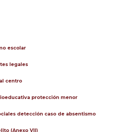
mo escolar
tes legales
l centro
cioeducativa protección menor
ciales detección caso de absentismo
ito (Anexo VII)